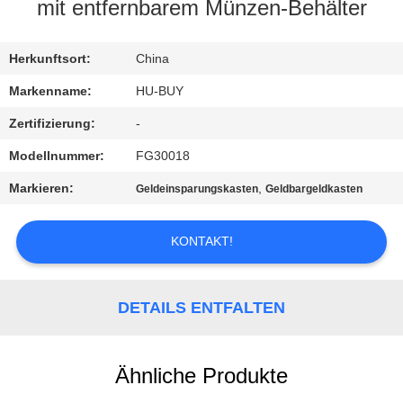
mit entfernbarem Münzen-Behälter
TRETEN
SIE
Herkunftsort:
China
MIT
Markenname:
HU-BUY
UNS
Zertifizierung:
-
IN
Modellnummer:
FG30018
VERBINDUNG
Markieren:
,
Geldeinsparungskasten
Geldbargeldkasten
FORDERN
KONTAKT!
SIE
EIN
DETAILS ENTFALTEN
ZITAT
Ähnliche Produkte
SITEMAP