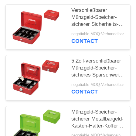
Verschließbarer
PRIVACY
Münzgeld-Speicher-
POLICY
sicherer Sicherheits-
Kasten-Halter-Koffer
negotiable MOQ:Verhandelbar
mit Fächern des
CONTACT
Schlüssel-8
5 Zoll-verschließbarer
Münzgeld-Speicher-
sicheres Sparschwein
mit Schlüsselverschluß
negotiable MOQ:Verhandelbar
CONTACT
Münzgeld-Speicher-
sicherer Metallbargeld-
Kasten-Halter-Koffer
mit Schlüssel-Platten-
negotiable MOQ:Verhandeln