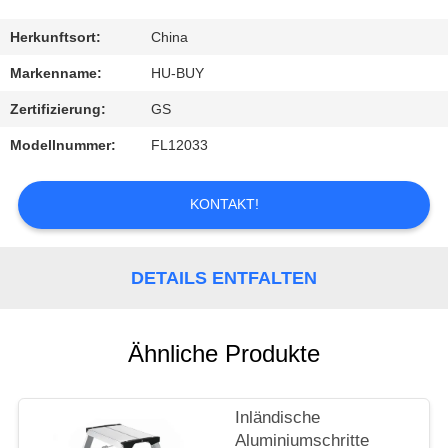
TRETEN
Herkunftsort:
China
SIE
Markenname:
HU-BUY
MIT
Zertifizierung:
GS
UNS
Modellnummer:
FL12033
IN
VERBINDUNG
KONTAKT!
FORDERN
DETAILS ENTFALTEN
SIE
EIN
Ähnliche Produkte
ZITAT
Inländische
Aluminiumschritte