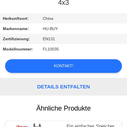
4x3
TRETEN
SIE
Herkunftsort:
China
MIT
Markenname:
HU-BUY
UNS
Zertifizierung:
EN131
IN
Modellnummer:
FL10035
VERBINDUNG
KONTAKT!
FORDERN
SIE
DETAILS ENTFALTEN
EIN
ZITAT
Ähnliche Produkte
Ein einfacher Speicher