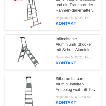
und ein Transport der
Rahmen-dauerhafter
faltbarer
Negotiable MOQ:350 PC
Aluminiumleiter-4x3
KONTAKT
Inländischer
Aluminiumtritthocker
mit Schritt-Aluminium-
Leiter des Griff-5
Negotiable MOQ:210 PCS
KONTAKT
Silberne faltbare
Aluminiumleiter-
Antibeleg weit tritt Top
5 bescheinigtes EN131
Negotiable MOQ:1000 Stk.
GS
KONTAKT