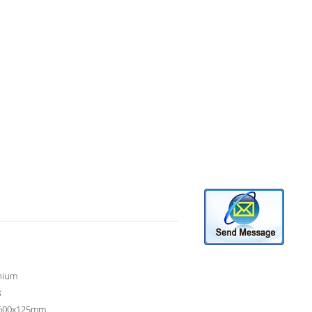
nium
s
600x125mm