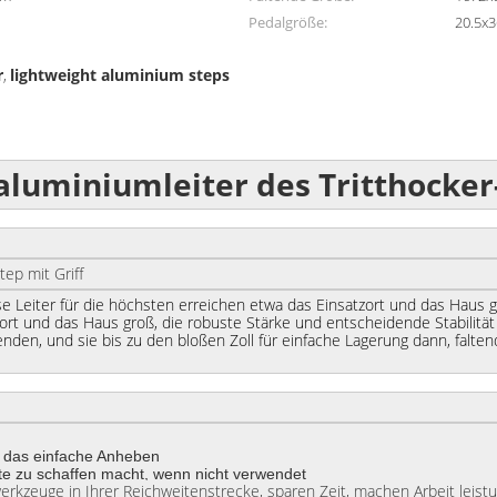
Pedalgröße:
20.5x
r
lightweight aluminium steps
,
aluminiumleiter des Tritthocker
cker-5-Step mit Griff
ese Leiter für die höchsten erreichen etwa das Einsatzort und das Haus 
rt und das Haus groß, die robuste Stärke und entscheidende Stabilität er
den, und sie bis zu den bloßen Zoll für einfache Lagerung dann, falten
r das einfache Anheben
eite zu schaffen macht, wenn nicht verwendet
erkzeuge in Ihrer Reichweitenstrecke, sparen Zeit, machen Arbeit leistu