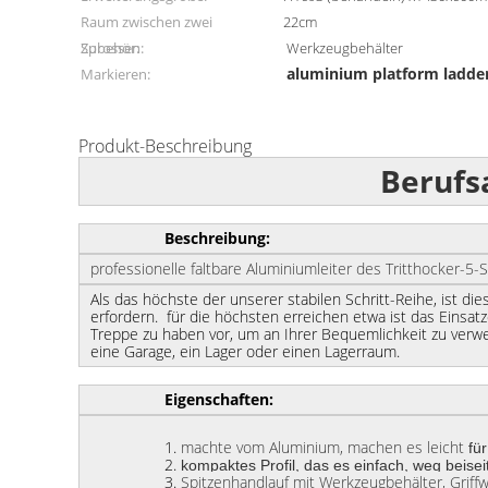
Raum zwischen zwei
22cm
Sprossen:
Zubehör:
Werkzeugbehälter
aluminium platform ladde
Markieren:
Produkt-Beschreibung
Berufs
Beschreibung:
professionelle faltbare Aluminiumleiter des Trittho
Als das höchste der unserer stabilen Schritt-Reihe, ist di
erfordern.
für die höchsten erreichen etwa ist das Einsatzo
Treppe zu haben vor, um an Ihrer Bequemlichkeit zu verwen
eine Garage, ein Lager oder einen Lagerraum.
Eigenschaften:
1.
machte vom Aluminium, machen es leicht
fü
2.
kompaktes
Profil, das es einfach, weg beis
3.
Spitzenhandlauf mit Werkzeugbehälter, Griffw