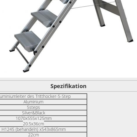
Spezifikation
luminiumleiter des Tritthocker-5-Step
Aluminium
5steps
Silver&Black
1070x555x125mm
20.5x36cm
H1245 (behandeln) x543x865mm
22cm