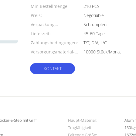
Min Bestellmenge:
210 PCS
Preis:
Negotiable
Verpackung
Schrumpfen
Informationen:
Lieferzeit:
45-60 Tage
Zahlungsbedingungen:
T/T, D/A, L/C
Versorgungsmaterial-
10000 Stück/Monat
Fähigkeit:
KONTAKT
ocker-5-Step mit Griff
Haupt-Material:
Alumi
Tragfähigkeit:
150kg
mm
Faltende Größe:
1672x