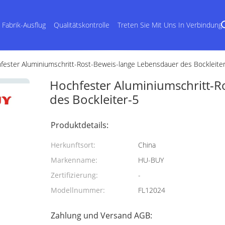
Fabrik-Ausflug
Qualitätskontrolle
Treten Sie Mit Uns In Verbindung
fester Aluminiumschritt-Rost-Beweis-lange Lebensdauer des Bockleite
Hochfester Aluminiumschritt-R
des Bockleiter-5
Produktdetails:
Herkunftsort:
China
Markenname:
HU-BUY
Zertifizierung:
-
Modellnummer:
FL12024
Zahlung und Versand AGB: