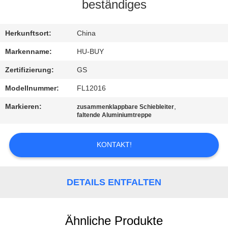
beständiges
TRETEN
SIE
Herkunftsort:
China
MIT
Markenname:
HU-BUY
UNS
Zertifizierung:
GS
IN
Modellnummer:
FL12016
VERBINDUNG
Markieren:
,
zusammenklappbare Schiebleiter
faltende Aluminiumtreppe
FORDERN
KONTAKT!
SIE
EIN
DETAILS ENTFALTEN
ZITAT
SITEMAP
Ähnliche Produkte