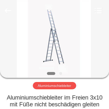
hu-
buy
shanghai
industry.co.ltd.
All
Rights
Reserved.
HAUS
PRODUKTE
ÜBER
UNS
FABRIK-
AUSFLUG
Aluminiumschiebleiter
Aluminiumschiebleiter im Freien 3x10
QUALITÄTSKONTROLLE
mit Füße nicht beschädigen gleiten