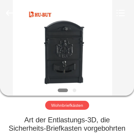
Fournisseur.
Copyright
©
2020
foldablealuminumladder.com.
All
Rights
Reserved.
HAUS
PRODUKTE
ÜBER
UNS
FABRIK-
AUSFLUG
Wohnbriefkästen
Art der Entlastungs-3D, die
QUALITÄTSKONTROLLE
Sicherheits-Briefkasten vorgebohrten