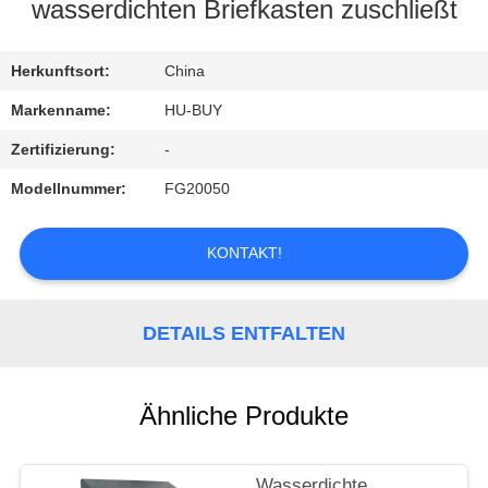
wasserdichten Briefkasten zuschließt
TRETEN
SIE
Herkunftsort:
China
MIT
Markenname:
HU-BUY
UNS
Zertifizierung:
-
IN
Modellnummer:
FG20050
VERBINDUNG
KONTAKT!
FORDERN
SIE
DETAILS ENTFALTEN
EIN
ZITAT
Ähnliche Produkte
Wasserdichte