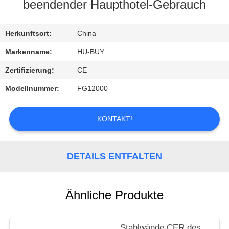
beendender Haupthotel-Gebrauch
TRETEN
SIE
Herkunftsort:
China
MIT
Markenname:
HU-BUY
UNS
Zertifizierung:
CE
IN
Modellnummer:
FG12000
VERBINDUNG
KONTAKT!
FORDERN
SIE
DETAILS ENTFALTEN
EIN
ZITAT
Ähnliche Produkte
Stahlwände CER des