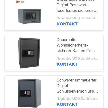
Digital-Passwort-
feuerfestes sicheres
Kasten-2mm
Negotiable MOQ:Durchkontaktierung
bescheinigt
KONTAKT
Dauerhafte
Wohnsicherheits-
sicherer Kasten für
Bargeld dokumentiert
Negotiable MOQ:Durchkontaktierung
Lagerung
KONTAKT
Schwerer ummauerter
Digital-
Schlüsselverschluss-
Kasten-feuerfester
Negotiable MOQ:Durchkontaktierung
elektronischer Safe-
KONTAKT
Kasten