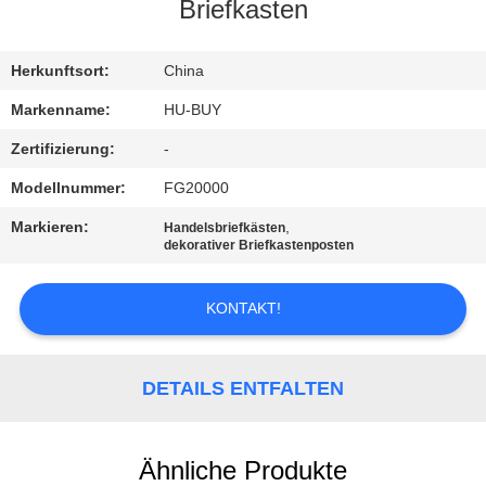
Briefkasten
TRETEN
SIE
Herkunftsort:
China
MIT
Markenname:
HU-BUY
UNS
Zertifizierung:
-
IN
Modellnummer:
FG20000
VERBINDUNG
Markieren:
,
Handelsbriefkästen
dekorativer Briefkastenposten
FORDERN
KONTAKT!
SIE
EIN
DETAILS ENTFALTEN
ZITAT
SITEMAP
Ähnliche Produkte