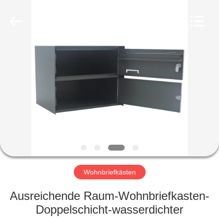
hu-
buy
shanghai
industry.co.ltd.
All
Rights
Reserved.
HAUS
PRODUKTE
ÜBER
UNS
FABRIK-
AUSFLUG
Wohnbriefkästen
Ausreichende Raum-Wohnbriefkasten-
QUALITÄTSKONTROLLE
Doppelschicht-wasserdichter