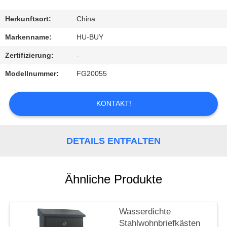
TRETEN
Herkunftsort:
China
SIE
Markenname:
HU-BUY
MIT
Zertifizierung:
-
UNS
Modellnummer:
FG20055
IN
VERBINDUNG
KONTAKT!
FORDERN
DETAILS ENTFALTEN
SIE
EIN
Ähnliche Produkte
ZITAT
Wasserdichte
Stahlwohnbriefkästen