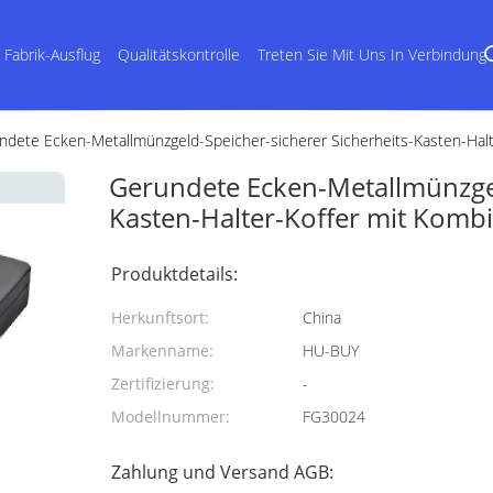
Fabrik-Ausflug
Qualitätskontrolle
Treten Sie Mit Uns In Verbindung
ndete Ecken-Metallmünzgeld-Speicher-sicherer Sicherheits-Kasten-Halt
Gerundete Ecken-Metallmünzgel
Kasten-Halter-Koffer mit Komb
Produktdetails:
Herkunftsort:
China
Markenname:
HU-BUY
Zertifizierung:
-
Modellnummer:
FG30024
Zahlung und Versand AGB: