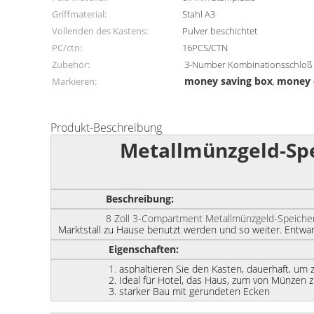
Griffmaterial:
Stahl A3
Vollenden des Kastens:
Pulver beschichtet
PC/ctn:
16PCS/CTN
Zubehör:
3-Number Kombinationsschloß
money saving box
money 
Markieren:
,
Produkt-Beschreibung
Metallmünzgeld-Spei
Beschreibung:
8 Zoll 3-Compartment Metallmünzgeld-Speicher
Marktstall zu Hause benutzt werden und so weiter.
Entwar
Eigenschaften:
1.
asphaltieren Sie den Kasten, dauerhaft, um
2.
Ideal für Hotel, das Haus, zum von Münzen z
3.
starker Bau mit gerundeten Ecken