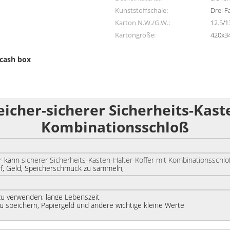
Kunststoffschale:
Drei F
Karton N.W./G.W.:
12.5/1
Kartongröße:
420x3
cash box
cher-sicherer Sicherheits-Kast
Kombinationsschloß
-
kann
sicherer Sicherheits-Kasten-Halter-Koffer mit Kombinationsschl
f, Geld, Speicherschmuck zu sammeln,
 zu verwenden, lange Lebenszeit
u speichern, Papiergeld und andere wichtige kleine Werte