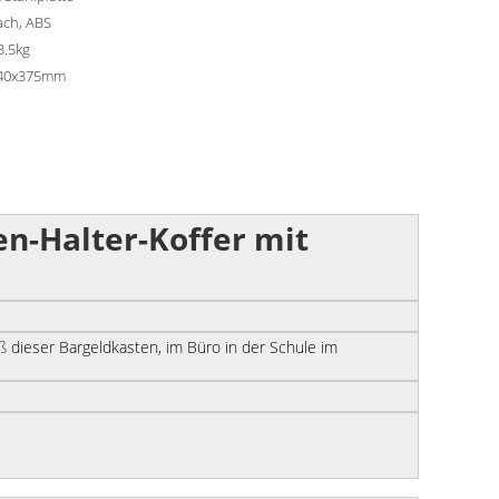
ach, ABS
3.5kg
40x375mm
en-Halter-Koffer mit
oß
dieser Bargeldkasten
, im Büro in der Schule im