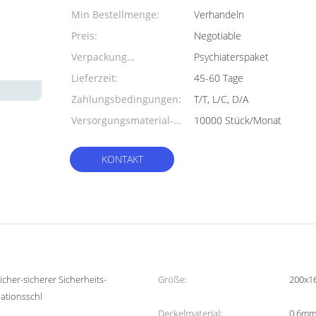
Min Bestellmenge:
Verhandeln
Preis:
Negotiable
Verpackung
Psychiaterspaket
Informationen:
Lieferzeit:
45-60 Tage
Zahlungsbedingungen:
T/T, L/C, D/A
Versorgungsmaterial-
10000 Stück/Monat
Fähigkeit:
KONTAKT
icher-sicherer Sicherheits-
Größe:
200x1
ationsschl
Deckelmaterial:
0.6mm 