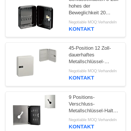
hohes der
Beweglichkeit 20
Position Metallmit
Negotiable MOQ:Verhandeln
Kombinationsschloß
KONTAKT
45-Position 12 Zoll-
dauerhaftes
Metallschlüssel-
Safe/Verschluss des
Negotiable MOQ:Verhandeln
Metallschlüsselschrank-
KONTAKT
Verschluss-
w/Combination
9 Positions-
Verschluss-
Metallschlüssel-Halter-
Kasten mit
Negotiable MOQ:Verhandeln
Magnet-/Metallprodukt-
KONTAKT
Schlüssel-Abwehr-