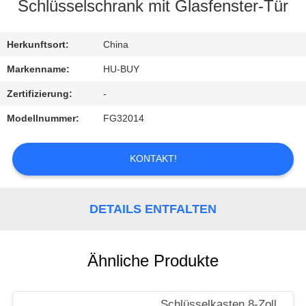
Schlüsselschrank mit Glasfenster-Tür
TRETEN
SIE
Herkunftsort:
China
MIT
Markenname:
HU-BUY
UNS
Zertifizierung:
-
IN
Modellnummer:
FG32014
VERBINDUNG
KONTAKT!
FORDERN
SIE
DETAILS ENTFALTEN
EIN
ZITAT
Ähnliche Produkte
Schlüsselkasten 8-Zoll