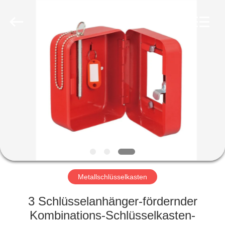
©
2020
foldablealuminumladder.com.
All
Rights
Reserved.
HAUS
PRODUKTE
ÜBER
UNS
FABRIK-
AUSFLUG
Metallschlüsselkasten
3 Schlüsselanhänger-fördernder
QUALITÄTSKONTROLLE
Kombinations-Schlüsselkasten-