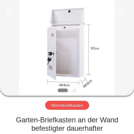
Fournisseur.
Copyright
©
2020
foldablealuminumladder.com.
All
Rights
Reserved.
HAUS
PRODUKTE
ÜBER
UNS
FABRIK-
AUSFLUG
Wohnbriefkästen
Garten-Briefkasten an der Wand
QUALITÄTSKONTROLLE
befestigter dauerhafter