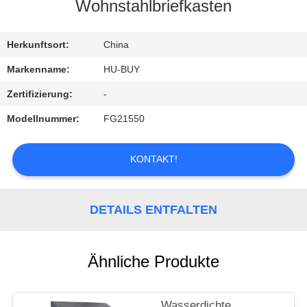
Wohnstahlbriefkasten
TRETEN
SIE
Herkunftsort:
China
MIT
Markenname:
HU-BUY
UNS
Zertifizierung:
-
IN
Modellnummer:
FG21550
VERBINDUNG
KONTAKT!
FORDERN
SIE
DETAILS ENTFALTEN
EIN
ZITAT
Ähnliche Produkte
Wasserdichte