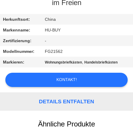
im Freien
TRETEN
SIE
Herkunftsort:
China
MIT
Markenname:
HU-BUY
UNS
Zertifizierung:
-
IN
Modellnummer:
FG21562
VERBINDUNG
Markieren:
,
Wohnungsbriefkästen
Handelsbriefkästen
FORDERN
KONTAKT!
SIE
EIN
DETAILS ENTFALTEN
ZITAT
Ähnliche Produkte
SITEMAP