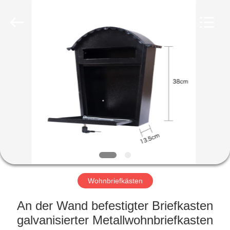
hu-
buy
shanghai
industry.co.ltd.
All
Rights
Reserved.
HAUS
PRODUKTE
ÜBER
UNS
FABRIK-
AUSFLUG
Wohnbriefkästen
An der Wand befestigter Briefkasten
QUALITÄTSKONTROLLE
galvanisierter Metallwohnbriefkasten