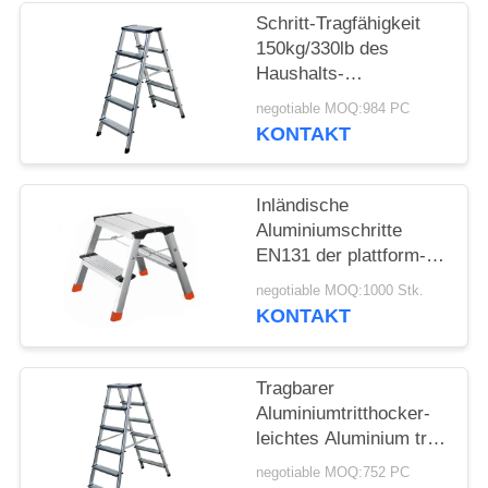
Schritt-Tragfähigkeit
PRIVACY
150kg/330lb des
Haushalts-
POLICY
Aluminiumtritthocker-
negotiable MOQ:984 PC
2x5
KONTAKT
Inländische
Aluminiumschritte
EN131 der plattform-
Leiter-2x2 bescheinigt
negotiable MOQ:1000 Stk.
KONTAKT
Tragbarer
Aluminiumtritthocker-
leichtes Aluminium tritt
Schritte 2x6
negotiable MOQ:752 PC