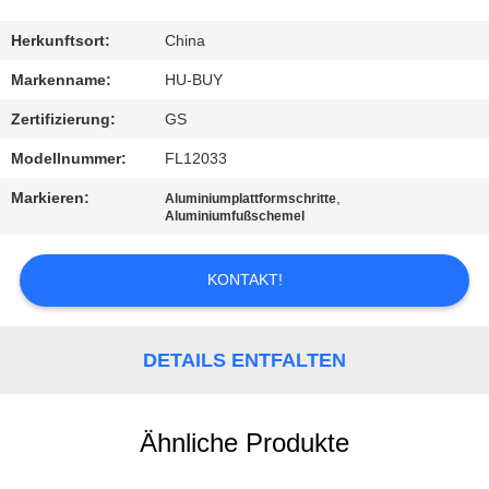
TRETEN
Herkunftsort:
China
SIE
Markenname:
HU-BUY
MIT
Zertifizierung:
GS
UNS
Modellnummer:
FL12033
IN
Markieren:
,
Aluminiumplattformschritte
VERBINDUNG
Aluminiumfußschemel
KONTAKT!
FORDERN
SIE
EIN
DETAILS ENTFALTEN
ZITAT
Ähnliche Produkte
SITEMAP