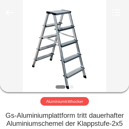
hu-
buy
shanghai
industry.co.ltd.
All
Rights
Reserved.
HAUS
PRODUKTE
ÜBER
UNS
FABRIK-
AUSFLUG
Aluminiumtritthocker
Gs-Aluminiumplattform tritt dauerhafter
QUALITÄTSKONTROLLE
Aluminiumschemel der Klappstufe-2x5