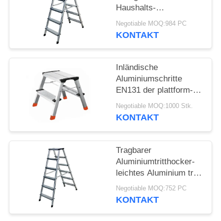
Haushalts-
Aluminiumtritthocker-
Negotiable MOQ:984 PC
2x5
KONTAKT
Inländische
Aluminiumschritte
EN131 der plattform-
Leiter-2x2 bescheinigt
Negotiable MOQ:1000 Stk.
KONTAKT
Tragbarer
Aluminiumtritthocker-
leichtes Aluminium tritt
Schritte 2x6
Negotiable MOQ:752 PC
KONTAKT