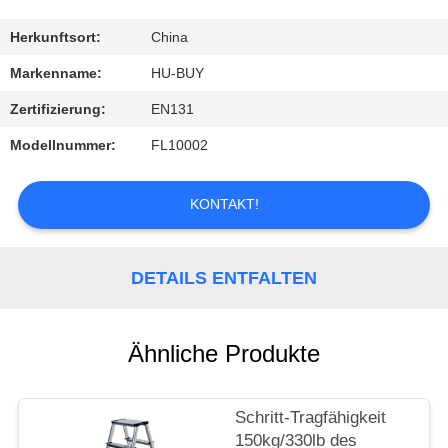
TRETEN
Herkunftsort:
China
SIE
Markenname:
HU-BUY
MIT
Zertifizierung:
EN131
UNS
Modellnummer:
FL10002
IN
VERBINDUNG
KONTAKT!
FORDERN
DETAILS ENTFALTEN
SIE
EIN
Ähnliche Produkte
ZITAT
Schritt-Tragfähigkeit
150kg/330lb des