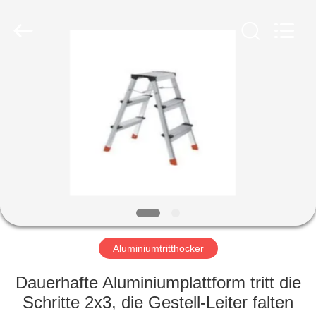
Fournisseur.
Copyright
©
2020
foldablealuminumladder.com.
All
Rights
Reserved.
HAUS
PRODUKTE
ÜBER
UNS
FABRIK-
AUSFLUG
Aluminiumtritthocker
Dauerhafte Aluminiumplattform tritt die
QUALITÄTSKONTROLLE
Schritte 2x3, die Gestell-Leiter falten