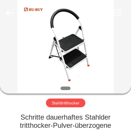
Fournisseur.
Copyright
©
2020
foldablealuminumladder.com.
All
Rights
Reserved.
HAUS
PRODUKTE
ÜBER
UNS
FABRIK-
AUSFLUG
Stahltritthocker
Schritte dauerhaftes Stahlder
QUALITÄTSKONTROLLE
tritthocker-Pulver-überzogene