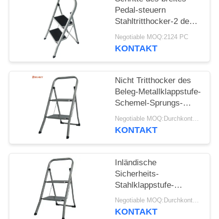
Pedal-steuern
Stahltritthocker-2 den
bescheinigten
Negotiable MOQ:2124 PC
Gebrauch EN14183
KONTAKT
automatisch an
Nicht Tritthocker des
Beleg-Metallklappstufe-
Schemel-Sprungs-
beständiger Metall2
Negotiable MOQ:Durchkontaktierung
KONTAKT
Inländische
Sicherheits-
Stahlklappstufe-
Schemel-
Negotiable MOQ:Durchkontaktierung
Raumersparnis 2
KONTAKT
Schritte