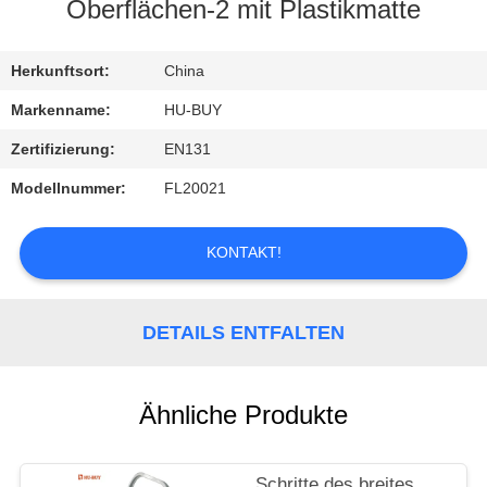
Oberflächen-2 mit Plastikmatte
TRETEN
SIE
Herkunftsort:
China
MIT
Markenname:
HU-BUY
UNS
Zertifizierung:
EN131
IN
Modellnummer:
FL20021
VERBINDUNG
KONTAKT!
FORDERN
SIE
DETAILS ENTFALTEN
EIN
ZITAT
Ähnliche Produkte
Schritte des breites