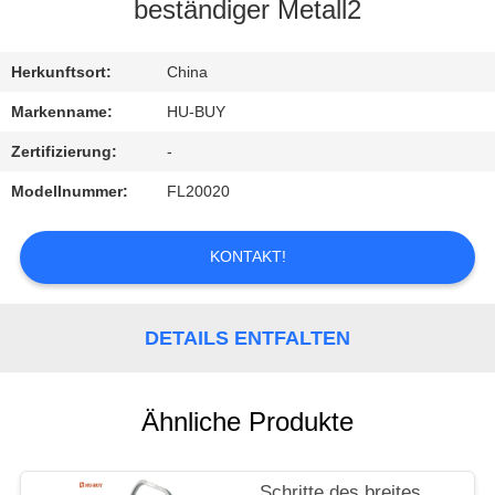
beständiger Metall2
TRETEN
SIE
Herkunftsort:
China
MIT
Markenname:
HU-BUY
UNS
Zertifizierung:
-
IN
Modellnummer:
FL20020
VERBINDUNG
KONTAKT!
FORDERN
SIE
DETAILS ENTFALTEN
EIN
ZITAT
Ähnliche Produkte
Schritte des breites