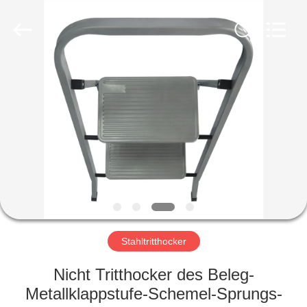
Fournisseur.
Copyright
©
2020
foldablealuminumladder.com.
All
Rights
Reserved.
HAUS
PRODUKTE
ÜBER
UNS
FABRIK-
AUSFLUG
Stahltritthocker
Nicht Tritthocker des Beleg-
QUALITÄTSKONTROLLE
Metallklappstufe-Schemel-Sprungs-