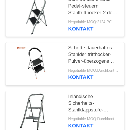
Pedal-steuern
Stahltritthocker-2 den
bescheinigten
Negotiable MOQ:2124 PC
Gebrauch EN14183
KONTAKT
automatisch an
Schritte dauerhaftes
Stahlder tritthocker-
Pulver-überzogene
Oberflächen-2 mit
Negotiable MOQ:Durchkontaktierung
Plastikmatte
KONTAKT
Inländische
Sicherheits-
Stahlklappstufe-
Schemel-
Negotiable MOQ:Durchkontaktierung
Raumersparnis 2
KONTAKT
Schritte