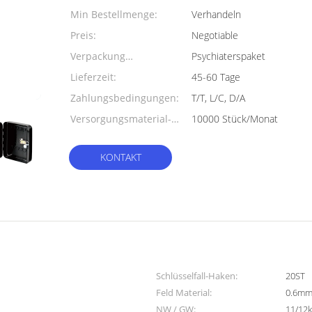
Min Bestellmenge:
Verhandeln
Preis:
Negotiable
Verpackung
Psychiaterspaket
Informationen:
Lieferzeit:
45-60 Tage
Zahlungsbedingungen:
T/T, L/C, D/A
Versorgungsmaterial-
10000 Stück/Monat
Fähigkeit:
KONTAKT
Schlüsselfall-Haken:
20ST
Feld Material:
0.6mm 
NW / GW:
11/12