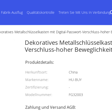
Fabrik-Ausflug
Qualitätskontrolle
Treten Sie Mit Uns In Verbindung
oratives Metallschlüsselkasten mit Digital-Passwort-Verschluss-hoher 
Dekoratives Metallschlüsselkast
Verschluss-hoher Beweglichkei
Produktdetails:
Herkunftsort:
China
Markenname:
HU-BUY
Zertifizierung:
-
Modellnummer:
FG32003
Zahlung und Versand AGB: