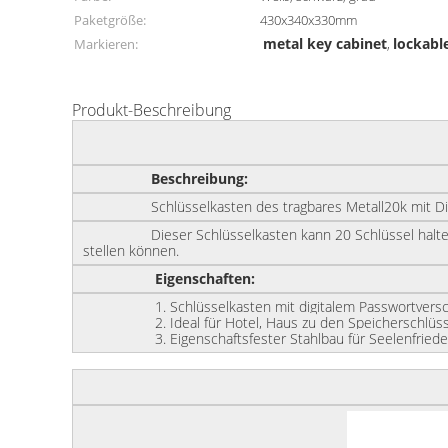
Paketgröße:
430x340x330mm
metal key cabinet
lockabl
Markieren:
,
Produkt-Beschreibung
Beschreibung:
Schlüsselkasten des tragbares Metall20k mit Digita
Dieser Schlüsselkasten kann 20 Schlüssel halten, die
stellen können.
Eigenschaften:
1. Schlüsselkasten mit digitalem Passwortverschluß k
2.
Ideal für Hotel, Haus zu
den
Speicherschlüs
3.
Eigenschaftsfester Stahlbau für Seelenfried