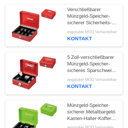
Verschließbarer
PRIVACY
Münzgeld-Speicher-
POLICY
sicherer Sicherheits-
Kasten-Halter-Koffer
negotiable MOQ:Verhandelbar
mit Fächern des
KONTAKT
Schlüssel-8
5 Zoll-verschließbarer
Münzgeld-Speicher-
sicheres Sparschwein
mit Schlüsselverschluß
negotiable MOQ:Verhandelbar
KONTAKT
Münzgeld-Speicher-
sicherer Metallbargeld-
Kasten-Halter-Koffer
mit Schlüssel-Platten-
negotiable MOQ:Verhandeln