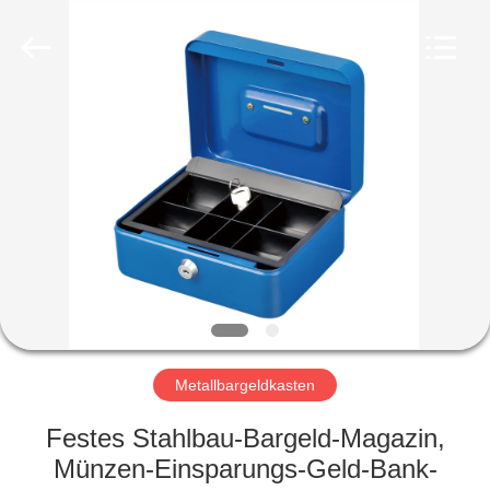
hu-
buy
shanghai
industry.co.ltd.
All
Rights
Reserved.
HAUS
PRODUKTE
ÜBER
UNS
FABRIK-
AUSFLUG
Metallbargeldkasten
Festes Stahlbau-Bargeld-Magazin,
QUALITÄTSKONTROLLE
Münzen-Einsparungs-Geld-Bank-