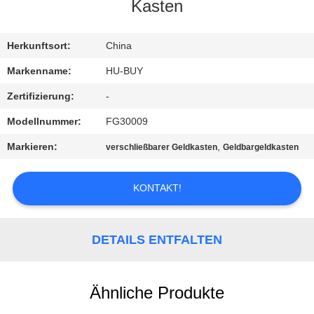
Kasten
TRETEN
SIE
Herkunftsort:
China
MIT
Markenname:
HU-BUY
UNS
Zertifizierung:
-
IN
Modellnummer:
FG30009
VERBINDUNG
Markieren:
,
verschließbarer Geldkasten
Geldbargeldkasten
FORDERN
KONTAKT!
SIE
EIN
DETAILS ENTFALTEN
ZITAT
Ähnliche Produkte
SITEMAP