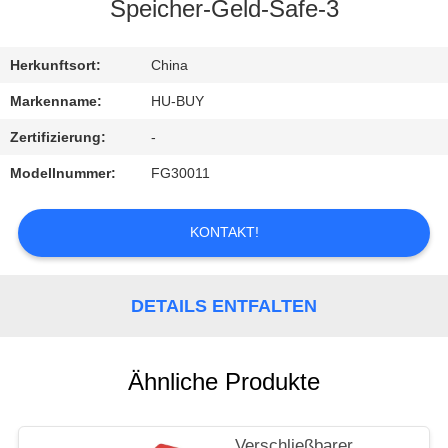
Speicher-Geld-Safe-3
TRETEN
SIE
Herkunftsort:
China
MIT
Markenname:
HU-BUY
UNS
Zertifizierung:
-
IN
Modellnummer:
FG30011
VERBINDUNG
KONTAKT!
FORDERN
SIE
DETAILS ENTFALTEN
EIN
ZITAT
Ähnliche Produkte
Verschließbarer