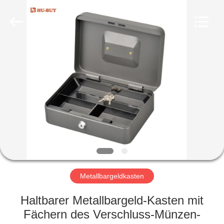
Fournisseur.
Copyright
©
2020
foldablealuminumladder.com.
All
Rights
Reserved.
HAUS
PRODUKTE
ÜBER
UNS
FABRIK-
AUSFLUG
Metallbargeldkasten
Haltbarer Metallbargeld-Kasten mit
QUALITÄTSKONTROLLE
Fächern des Verschluss-Münzen-