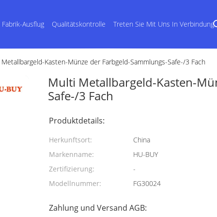
Fabrik-Ausflug
Qualitätskontrolle
Treten Sie Mit Uns In Verbindung
i Metallbargeld-Kasten-Münze der Farbgeld-Sammlungs-Safe-/3 Fach
Multi Metallbargeld-Kasten-M
Safe-/3 Fach
Produktdetails:
Herkunftsort:
China
Markenname:
HU-BUY
Zertifizierung:
-
Modellnummer:
FG30024
Zahlung und Versand AGB: