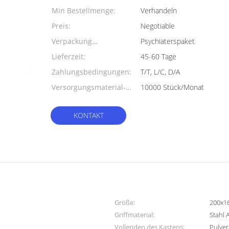
Min Bestellmenge:
Verhandeln
Preis:
Negotiable
Verpackung
Psychiaterspaket
Informationen:
Lieferzeit:
45-60 Tage
Zahlungsbedingungen:
T/T, L/C, D/A
Versorgungsmaterial-
10000 Stück/Monat
Fähigkeit:
KONTAKT
Größe:
200x1
Griffmaterial:
Stahl 
Vollenden des Kastens:
Pulver