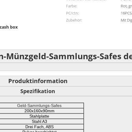
Farbe:
Rot, g
PC/ctn:
16PCS
Zubehör:
Mit Di
cash box
n-Münzgeld-Sammlungs-Safes de
Produktinformation
Spezifikation
Geld-Sammlungs-Safes
200x160x90mm
Stahlplatte
Stahl A3
Drei Fach, ABS