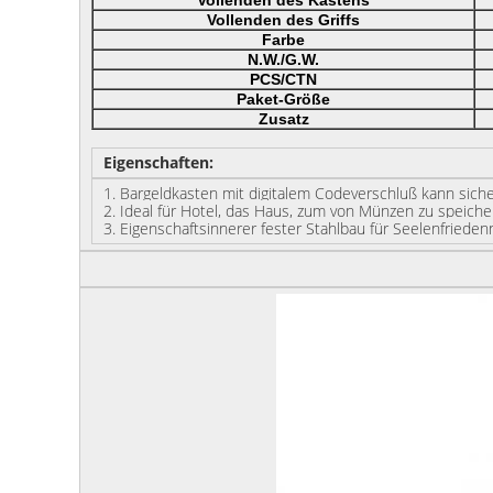
Vollenden des Kastens
Vollenden des Griffs
Farbe
N.W./G.W.
PCS/CTN
Paket-Größe
Zusatz
Eigenschaften:
1. Bargeldkasten mit digitalem Codeverschluß kann siche
2.
Ideal für Hotel, das Haus, zum von Münzen zu speiche
3.
Eigenschaftsinnerer fester Stahlbau für Seelenfrieden