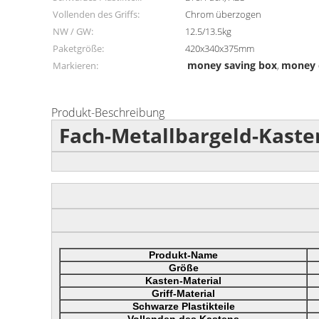
Vollenden des Griffs:
Chrom überzogen
NW / GW:
12.5/13.5kg
Paketgröße:
420x340x375mm
money saving box
money 
Markieren:
,
Produkt-Beschreibung
Fach-Metallbargeld-Kaste
Produkt-Name
Größe
Kasten-Material
Griff-Material
Schwarze Plastikteile