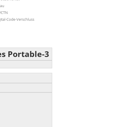
rau
/CTN
gital-Code-Verschluss
s Portable-3