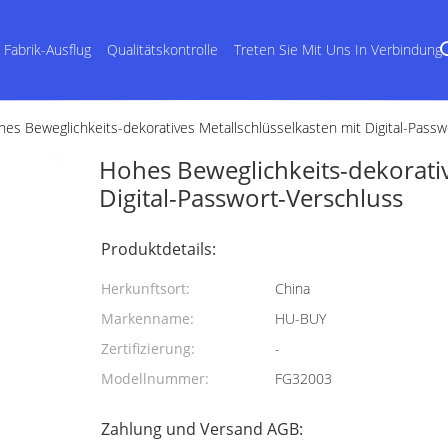
Fabrik-Ausflug
Qualitätskontrolle
Treten Sie Mit Uns In Verbindung
es Beweglichkeits-dekoratives Metallschlüsselkasten mit Digital-Passw
Hohes Beweglichkeits-dekorativ
Digital-Passwort-Verschluss
Produktdetails:
Herkunftsort:
China
Markenname:
HU-BUY
Zertifizierung:
-
Modellnummer:
FG32003
Zahlung und Versand AGB: