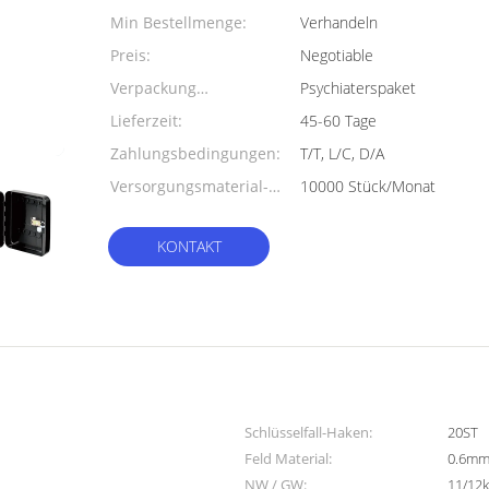
Min Bestellmenge:
Verhandeln
Preis:
Negotiable
Verpackung
Psychiaterspaket
Informationen:
Lieferzeit:
45-60 Tage
Zahlungsbedingungen:
T/T, L/C, D/A
Versorgungsmaterial-
10000 Stück/Monat
Fähigkeit:
KONTAKT
Schlüsselfall-Haken:
20ST
Feld Material:
0.6mm 
NW / GW:
11/12