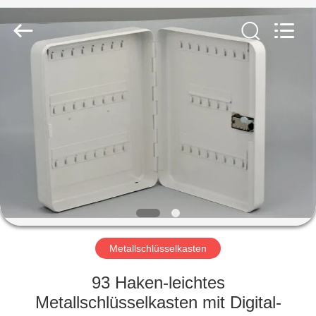
hu-
buy
shanghai
industry.co.ltd.
All
Rights
Reserved.
HAUS
PRODUKTE
ÜBER
UNS
FABRIK-
AUSFLUG
Metallschlüsselkasten
93 Haken-leichtes
QUALITÄTSKONTROLLE
Metallschlüsselkasten mit Digital-