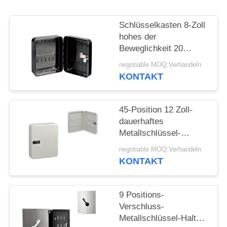
PRIVACY
Schlüsselkasten 8-Zoll
POLICY
hohes der
Beweglichkeit 20
Position Metallmit
negotiable MOQ:Verhandeln
Kombinationsschloß
KONTAKT
45-Position 12 Zoll-
dauerhaftes
Metallschlüssel-
Safe/Verschluss des
negotiable MOQ:Verhandeln
Metallschlüsselschrank-
KONTAKT
Verschluss-
w/Combination
9 Positions-
Verschluss-
Metallschlüssel-Halter-