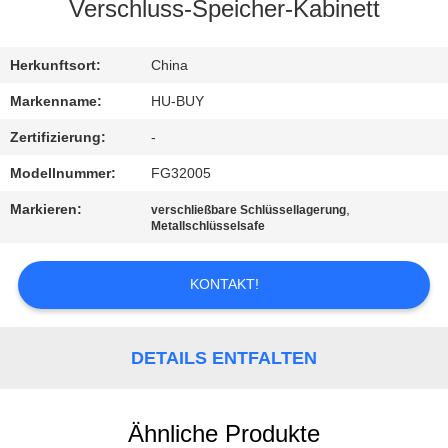
Verschluss-Speicher-Kabinett
TRETEN
SIE
Herkunftsort:
China
MIT
Markenname:
HU-BUY
UNS
Zertifizierung:
-
IN
Modellnummer:
FG32005
VERBINDUNG
Markieren:
,
verschließbare Schlüssellagerung
Metallschlüsselsafe
FORDERN
KONTAKT!
SIE
EIN
DETAILS ENTFALTEN
ZITAT
SITEMAP
Ähnliche Produkte